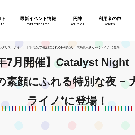
コト
最新イベント情報
円陣
利用者の声
NFO
EVENT/PROJECT
SOLUTION
VOICES
ight（カタリストナイト）｜“レモ兄”の素顔にふれる特別な夜 − 大嶋憲人さんがミライノ⁺に登場！
7月開催】Catalyst Ni
の素顔にふれる特別な夜 −
ライノ⁺に登場！