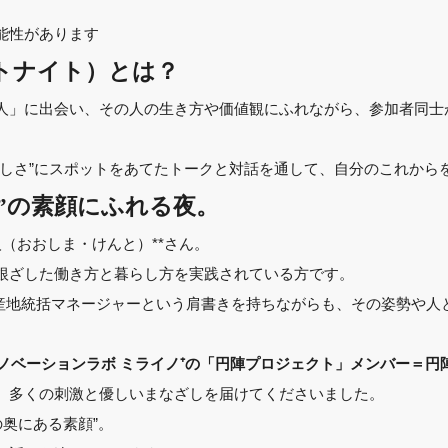
能性があります
タリストナイト）とは？
人」に出会い、その人の生き方や価値観にふれながら、参加者同士
らしさ”にスポットをあてたトークと対話を通して、自分のこれから
”の素顔にふれる夜。
憲人（おおしま・けんと）**さん。
根ざした働き方と暮らし方を実践されている方です。
 産地統括マネージャーという肩書きを持ちながらも、その姿勢や
イノベーションラボ ミライノ⁺の「円陣プロジェクト」メンバー＝
、多くの刺激と優しいまなざしを届けてくださいました。
の奥にある素顔”。