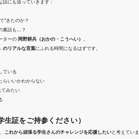
な話にも迫っていきます：
て”きたのか？
の裏話も…？
ーターの
。
岡野耕兵（おかの・こうへい）
にふれる時間になるはずです。
」のリアルな言葉
している
たらいいかわからない
れてみたい
る
学生証をご持参ください）
、
と考えてい
これから頑張る学生さんのチャレンジを応援したい