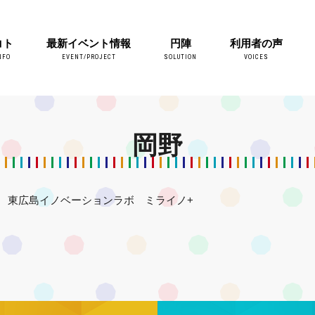
コト
最新イベント情報
円陣
利用者の声
NFO
EVENT/PROJECT
SOLUTION
VOICES
岡野
東広島イノベーションラボ ミライノ+