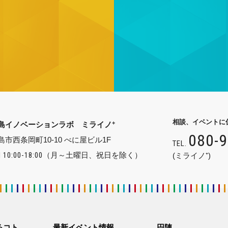
相談、イベントに
+
島イノベーションラボ ミライノ
080-
島市西条岡町10-10 べに屋ビル1F
TEL.
 10:00-18:00
（月～土曜日、祝日を除く）
(ミライノ⁺)
るコト
最新イベント情報
円陣