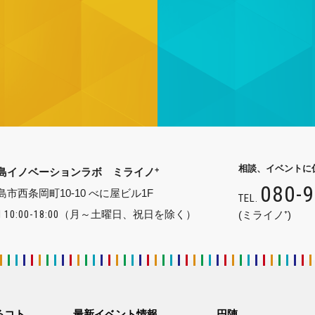
相談、イベントに
+
島イノベーションラボ ミライノ
080-
島市西条岡町10-10 べに屋ビル1F
TEL.
 10:00-18:00
（月～土曜日、祝日を除く）
(ミライノ⁺)
るコト
最新イベント情報
円陣