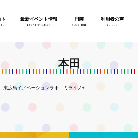
コト
最新イベント情報
円陣
利用者の声
NFO
EVENT/PROJECT
SOLUTION
VOICES
本田
東広島イノベーションラボ ミライノ+