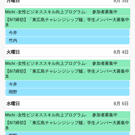
月曜日
8月 3
月
Michi -女性ビジネススキル向上プログラム- 参加者募集中
曜
水
【8/7締切】「東広島チャレンジシップ艫」学生メンバー大募集中
日,
曜
🚢
6
日,
月
月
今井
7
22nd
曜
月
月
竹内
2026
日,
1st
曜
8
2026
日,
火曜日
8月 4
月
8
3rd
月
月
2026
Michi -女性ビジネススキル向上プログラム- 参加者募集中
3rd
曜
水
2026
【8/7締切】「東広島チャレンジシップ艫」学生メンバー大募集中
日,
曜
🚢
6
日,
月
火
今井
7
22nd
曜
月
火
岡野
2026
日,
1st
曜
8
2026
日,
水曜日
8月 5
月
8
4th
月
月
2026
Michi -女性ビジネススキル向上プログラム- 参加者募集中
4th
曜
水
2026
【8/7締切】「東広島チャレンジシップ艫」学生メンバー大募集中
日,
曜
🚢
6
日,