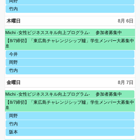
月
水
岡野
7
22nd
曜
月
水
竹内
2026
日,
1st
曜
8
2026
日,
木曜日
8月 6
月
8
5th
月
月
2026
Michi -女性ビジネススキル向上プログラム- 参加者募集中
5th
曜
水
2026
【8/7締切】「東広島チャレンジシップ艫」学生メンバー大募集中
日,
曜
🚢
6
日,
月
木
今井
7
22nd
曜
月
木
岡野
2026
日,
1st
曜
8
木
竹内
2026
日,
月
曜
8
6th
日,
金曜日
8月 7
月
2026
8
6th
月
月
2026
Michi -女性ビジネススキル向上プログラム- 参加者募集中
6th
曜
水
2026
【8/7締切】「東広島チャレンジシップ艫」学生メンバー大募集中
日,
曜
🚢
6
日,
月
金
岡野
7
22nd
曜
月
金
竹内
2026
日,
1st
曜
8
金
阪本
2026
日,
月
曜
8