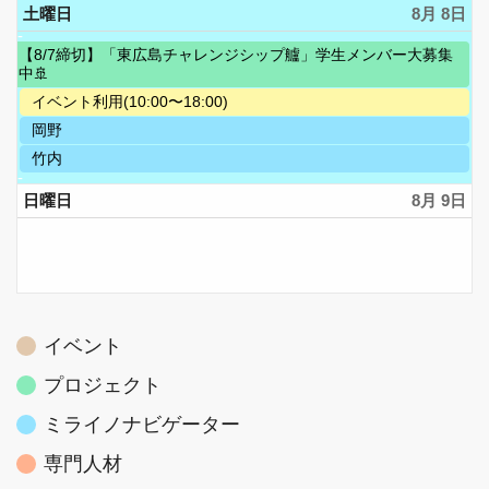
7th
日,
土曜日
8月 8
月
2026
8
7th
月
水
2026
【8/7締切】「東広島チャレンジシップ艫」学生メンバー大募集
7th
曜
中🚢
2026
日,
土
イベント利用(10:00〜18:00)
7
曜
月
土
岡野
日,
1st
曜
8
土
竹内
2026
日,
月
曜
8
8th
日,
日曜日
8月 9
月
2026
8
8th
月
2026
8th
2026
イベント
プロジェクト
ミライノナビゲーター
専門人材