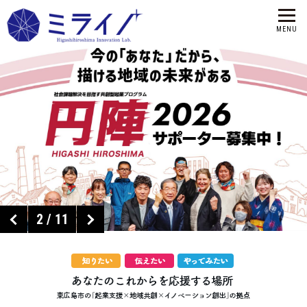
2
/
11