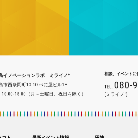
相談、イベントに
+
島イノベーションラボ ミライノ
080-
島市西条岡町10-10 べに屋ビル1F
TEL.
 10:00-18:00
（月～土曜日、祝日を除く）
(ミライノ⁺)
るコト
最新イベント情報
円陣