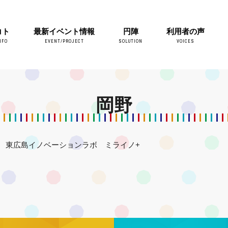
コト
最新イベント情報
円陣
利用者の声
NFO
EVENT/PROJECT
SOLUTION
VOICES
岡野
東広島イノベーションラボ ミライノ+