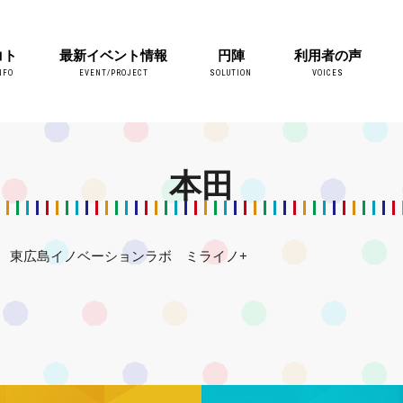
コト
最新イベント情報
円陣
利用者の声
NFO
EVENT/PROJECT
SOLUTION
VOICES
本田
東広島イノベーションラボ ミライノ+