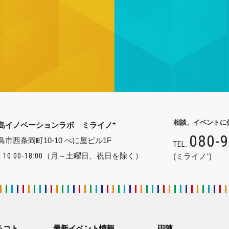
相談、イベントに
+
島イノベーションラボ ミライノ
080-
島市西条岡町10-10 べに屋ビル1F
TEL.
 10:00-18:00
（月～土曜日、祝日を除く）
(ミライノ⁺)
るコト
最新イベント情報
円陣