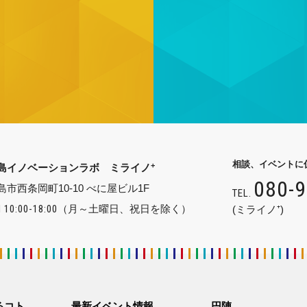
相談、イベントに
+
島イノベーションラボ ミライノ
080-
島市西条岡町10-10 べに屋ビル1F
TEL.
 10:00-18:00
（月～土曜日、祝日を除く）
(ミライノ⁺)
るコト
最新イベント情報
円陣