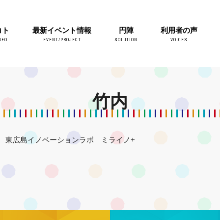
コト
最新イベント情報
円陣
利用者の声
NFO
EVENT/PROJECT
SOLUTION
VOICES
竹内
東広島イノベーションラボ ミライノ+