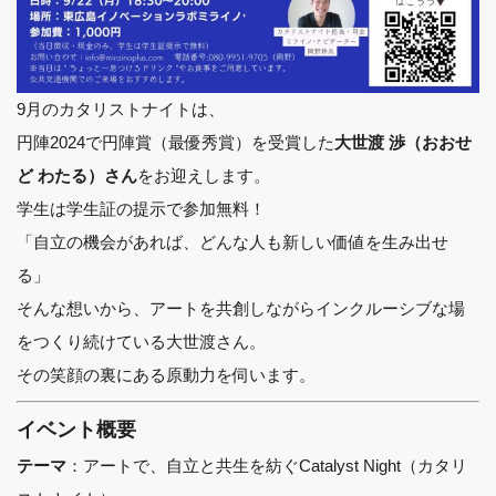
9月のカタリストナイトは、
円陣2024で円陣賞（最優秀賞）を受賞した
大世渡 渉（おおせ
をお迎えします。
ど わたる）さん
学生は学生証の提示で参加無料！
「自立の機会があれば、どんな人も新しい価値を生み出せ
る」
そんな想いから、アートを共創しながらインクルーシブな場
をつくり続けている大世渡さん。
その笑顔の裏にある原動力を伺います。
イベント概要
：アートで、自立と共生を紡ぐCatalyst Night（カタリ
テーマ