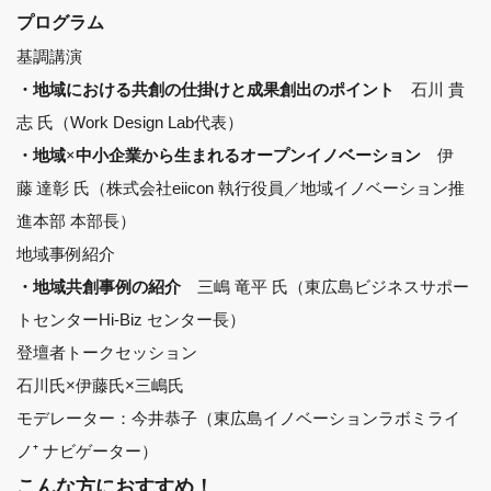
プログラム
基調講演
石川 貴
・地域における共創の仕掛けと成果創出のポイント
志 氏（Work Design Lab代表）
伊
・地域×中小企業から生まれるオープンイノベーション
藤 達彰 氏（株式会社eiicon 執行役員／地域イノベーション推
進本部 本部長）
地域事例紹介
三嶋 竜平 氏（東広島ビジネスサポー
・地域共創事例の紹介
トセンターHi-Biz センター長）
登壇者トークセッション
石川氏×伊藤氏×三嶋氏
モデレーター：今井恭子（東広島イノベーションラボミライ
ノ⁺ ナビゲーター）
こんな方におすすめ！