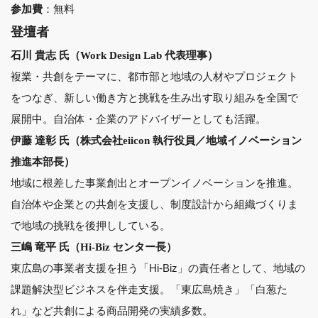
：無料
参加費
登壇者
石川 貴志 氏（Work Design Lab 代表理事）
複業・共創をテーマに、都市部と地域の人材やプロジェクト
をつなぎ、新しい働き方と挑戦を生み出す取り組みを全国で
展開中。自治体・企業のアドバイザーとしても活躍。
伊藤 達彰 氏（株式会社eiicon 執行役員／地域イノベーション
推進本部長）
地域に根差した事業創出とオープンイノベーションを推進。
自治体や企業との共創を支援し、制度設計から組織づくりま
で地域の挑戦を後押ししている。
三嶋 竜平 氏（Hi-Biz センター長）
東広島の事業者支援を担う「Hi-Biz」の責任者として、地域の
課題解決型ビジネスを伴走支援。「東広島焼き」「白葱た
れ」など共創による商品開発の実績多数。