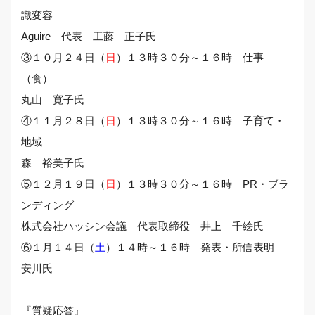
識変容
Aguire 代表 工藤 正子氏
③１０月２４日（
日
）１３時３０分～１６時 仕事
（食）
丸山 寛子氏
④１１月２８日（
日
）１３時３０分～１６時 子育て・
地域
森 裕美子氏
⑤１２月１９日（
日
）１３時３０分～１６時 PR・ブラ
ンディング
株式会社ハッシン会議 代表取締役 井上 千絵氏
⑥１月１４日（
土
）１４時～１６時 発表・所信表明
安川氏
『質疑応答』