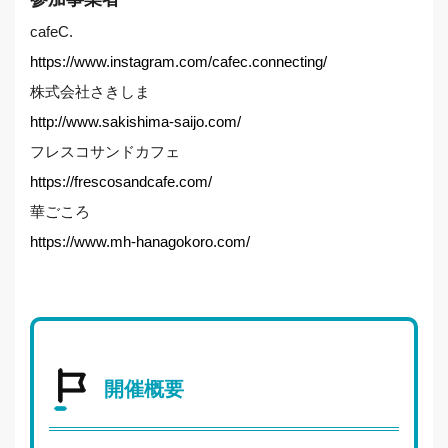
cafeC.
https://www.instagram.com/cafec.connecting/
株式会社さきしま
http://www.sakishima-saijo.com/
フレスコサンドカフェ
https://frescosandcafe.com/
華ごころ
https://www.mh-hanagokoro.com/
開催概要