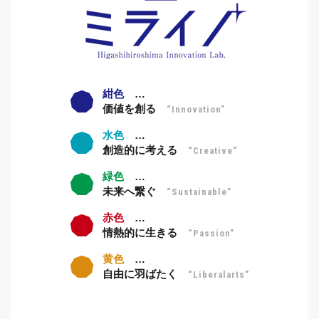
紺色
…
価値を創る
“Innovation”
水色
…
創造的に考える
“Creative”
緑色
…
未来へ繋ぐ
“Sustainable”
赤色
…
情熱的に生きる
“Passion”
黄色
…
自由に羽ばたく
“Liberalarts”