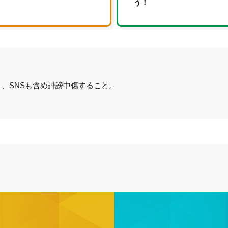
う！
、SNSも含め誹謗中傷すること。