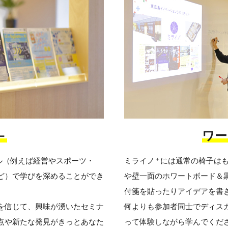
－
ワー
＋
ル（例えば経営やスポーツ・
ミライノ
には通常の椅子は
ど）で学びを深めることができ
や壁一面のホワートボード＆
付箋を貼ったりアイデアを書
を信じて、興味が湧いたセミナ
何よりも参加者同士でディス
点や新たな発見がきっとあなた
って体験しながら学んでくだ