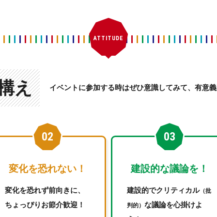
ATTITUDE
構え
イベントに参加する時はぜひ意識してみて、有意義
変化を恐れない！
建設的な議論を！
変化を恐れず前向きに、
建設的でクリティカル
（批
ちょっぴりお節介歓迎！
な議論を心掛けよ
判的）