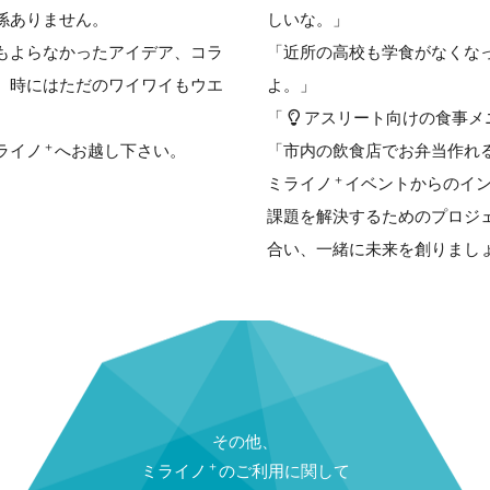
係ありません。
しいな。」
もよらなかったアイデア、コラ
「近所の高校も学食がなくな
。時にはただのワイワイもウエ
よ。」
「
アスリート向けの食事メ
＋
ライノ
へお越し下さい。
「市内の飲食店でお弁当作れ
＋
ミライノ
イベントからのイ
課題を解決するためのプロジ
合い、一緒に未来を創りまし
その他、
＋
ミライノ
のご利用に関して