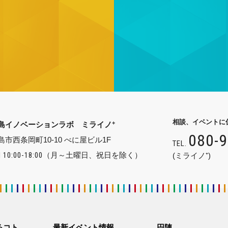
相談、イベントに
+
島イノベーションラボ ミライノ
080-
島市西条岡町10-10 べに屋ビル1F
TEL.
 10:00-18:00
（月～土曜日、祝日を除く）
(ミライノ⁺)
るコト
最新イベント情報
円陣