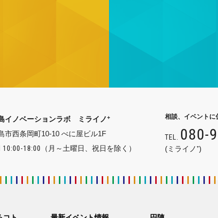
相談、イベントに
+
島イノベーションラボ ミライノ
080-
島市西条岡町10-10 べに屋ビル1F
TEL.
 10:00-18:00
（月～土曜日、祝日を除く）
(ミライノ⁺)
るコト
最新イベント情報
円陣