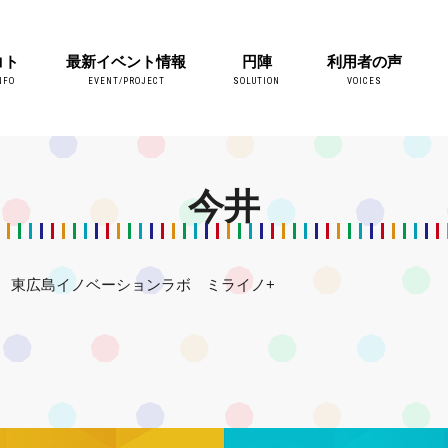
コト
最新イベント情報
円陣
利用者の声
NFO
EVENT/PROJECT
SOLUTION
VOICES
今井
東広島イノベーションラボ ミライノ+