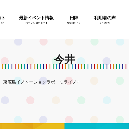
コト
最新イベント情報
円陣
利用者の声
NFO
EVENT/PROJECT
SOLUTION
VOICES
今井
東広島イノベーションラボ ミライノ+