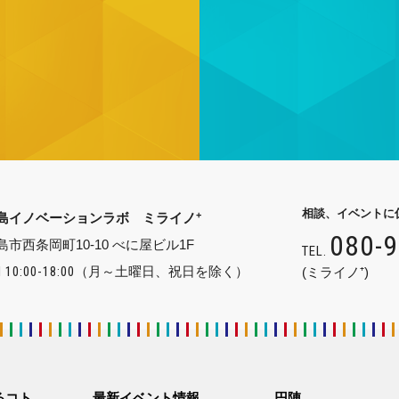
相談、イベントに
+
島イノベーションラボ ミライノ
080-
島市西条岡町10-10 べに屋ビル1F
TEL.
 10:00-18:00
（月～土曜日、祝日を除く）
(ミライノ⁺)
るコト
最新イベント情報
円陣