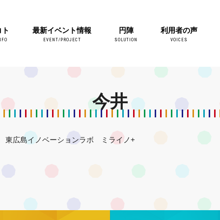
コト
最新イベント情報
円陣
利用者の声
NFO
EVENT/PROJECT
SOLUTION
VOICES
今井
東広島イノベーションラボ ミライノ+