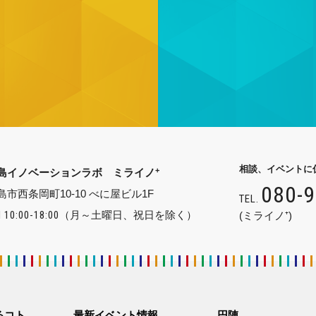
相談、イベントに
+
島イノベーションラボ ミライノ
080-
島市西条岡町10-10 べに屋ビル1F
TEL.
 10:00-18:00
（月～土曜日、祝日を除く）
(ミライノ⁺)
るコト
最新イベント情報
円陣