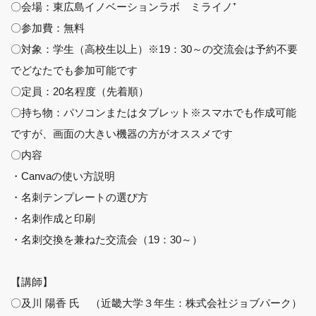
〇会場：東広島イノベーションラボ ミライノ⁺
〇参加費：無料
〇対象：学生（高校生以上）※19：30～の交流会は予約不要
でどなたでも参加可能です
〇定員：20名程度（先着順）
〇持ち物：パソコンまたはタブレット※スマホでも作成可能
ですが、画面の大きい機器の方がオススメです
〇内容
・Canvaの使い方説明
・名刺テンプレートの選び方
・名刺作成と印刷
・名刺交換を兼ねた交流会（19：30～）
【講師】
〇及川 陽香 氏 （近畿大学３年生：株式会社ジョブパーク）