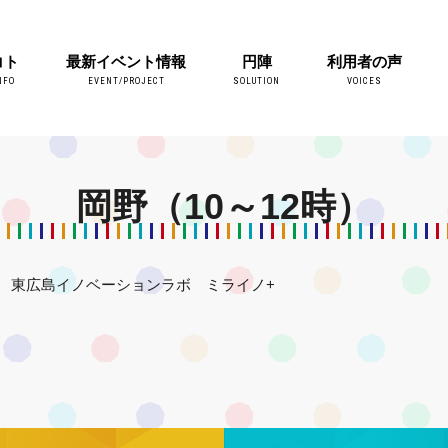
コト
最新イベント情報
円陣
利用者の声
NFO
EVENT/PROJECT
SOLUTION
VOICES
岡野（10～12時）
東広島イノベーションラボ ミライノ+