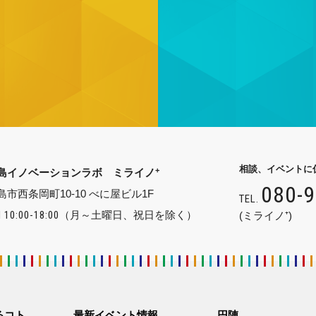
相談、イベントに
+
島イノベーションラボ ミライノ
080-
島市西条岡町10-10 べに屋ビル1F
TEL.
 10:00-18:00
（月～土曜日、祝日を除く）
(ミライノ⁺)
るコト
最新イベント情報
円陣