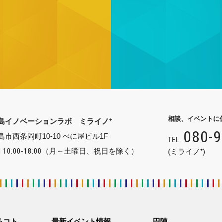
相談、イベントに
+
島イノベーションラボ ミライノ
080-
島市西条岡町10-10 べに屋ビル1F
TEL.
 10:00-18:00
（月～土曜日、祝日を除く）
(ミライノ⁺)
るコト
最新イベント情報
円陣