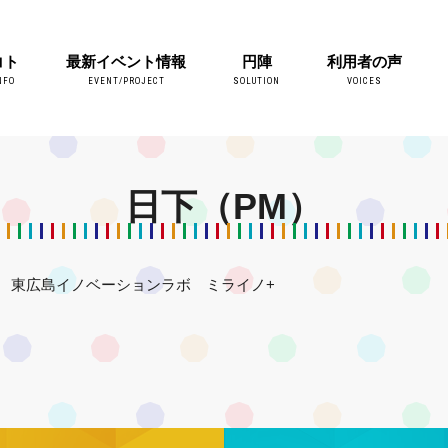
コト
最新イベント情報
円陣
利用者の声
NFO
EVENT/PROJECT
SOLUTION
VOICES
日下（PM）
東広島イノベーションラボ ミライノ+