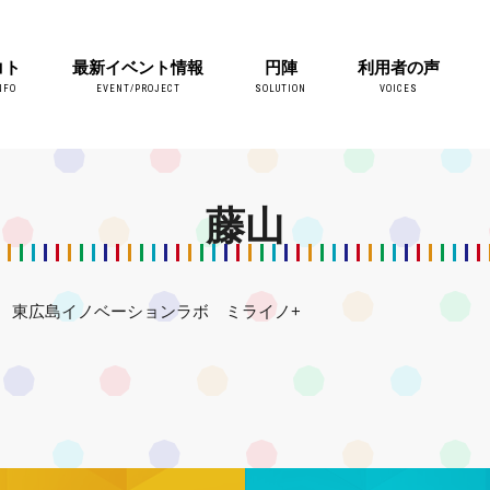
コト
最新イベント情報
円陣
利用者の声
NFO
EVENT/PROJECT
SOLUTION
VOICES
藤山
東広島イノベーションラボ ミライノ+