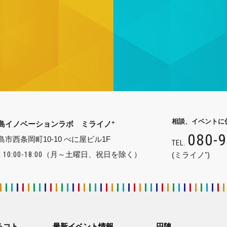
相談、イベントに
+
島イノベーションラボ ミライノ
080-
島市西条岡町10-10 べに屋ビル1F
TEL.
 10:00-18:00
（月～土曜日、祝日を除く）
(ミライノ⁺)
るコト
最新イベント情報
円陣