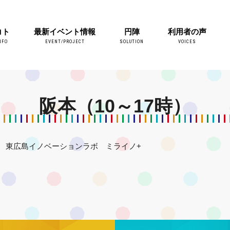
コト
最新イベント情報
円陣
利用者の声
NFO
EVENT/PROJECT
SOLUTION
VOICES
阪本（10～17時）
東広島イノベーションラボ ミライノ+