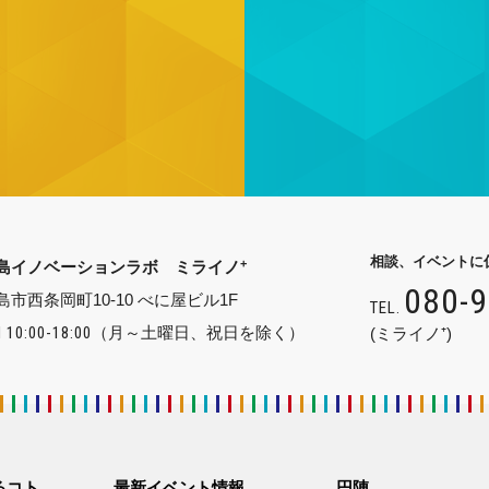
相談、イベントに
+
島イノベーションラボ ミライノ
080-
島市西条岡町10-10 べに屋ビル1F
TEL.
 10:00-18:00
（月～土曜日、祝日を除く）
(ミライノ⁺)
るコト
最新イベント情報
円陣