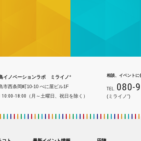
相談、イベントに
+
島イノベーションラボ ミライノ
080-
島市西条岡町10-10 べに屋ビル1F
TEL.
 10:00-18:00
（月～土曜日、祝日を除く）
(ミライノ⁺)
るコト
最新イベント情報
円陣