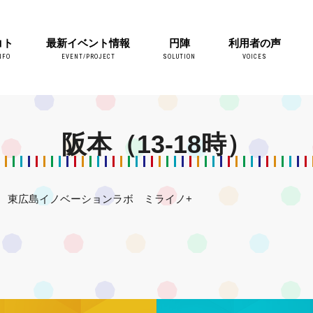
コト
最新イベント情報
円陣
利用者の声
NFO
EVENT/PROJECT
SOLUTION
VOICES
阪本（13-18時）
東広島イノベーションラボ ミライノ+