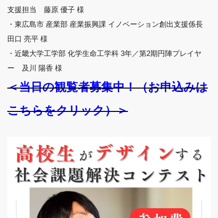
支援担当 藤原 優子 様
・東広島市 産業部 産業振興課 イノベーション創出支援係長
田口 亮平 様
・近畿大学工学部 化学生命工学科 3年／第2期円陣プレイヤ
ー 及川 陽香 様
＜当日の観覧者募集中！（お申込みは
こちらをクリック）＞