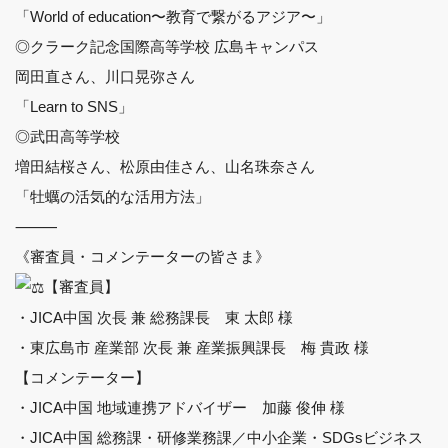
「World of education〜教育で繋がるアジア〜」
◎クラーク記念国際高等学校 広島キャンパス
岡田直さん、川口晃弥さん
「Learn to SNS」
◎武田高等学校
増田結桜さん、松原由佳さん、山名珠奈さん
「牡蠣の活気的な活用方法」
⸻
《審査員・コメンテーターの皆さま》
【審査員】
・JICA中国 次長 兼 総務課長 東 太郎 様
・東広島市 産業部 次長 兼 産業振興課長 梅 貴政 様
【コメンテーター】
・JICA中国 地域連携アドバイザー 加藤 俊伸 様
・JICA中国 総務課・研修業務課／中小企業・SDGsビジネス