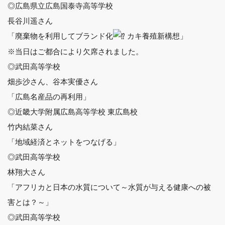
◎広島県立広島国泰寺高等学校
長谷川遥さん
「廃棄物を利用してブランド化
カキ養殖新構想」
※当日はご都合により欠席されました。
◎武田高等学校
畑歩沙さん、谷本実優さん
「広島名産品の再利用」
◎近畿大学附属広島高等学校 東広島校
竹内結菜さん
「地域経済とネットをつなげる」
◎武田高等学校
林翔大さん
「アフリカと日本の水質について～水質が与える健康への被
害とは？～」
◎武田高等学校