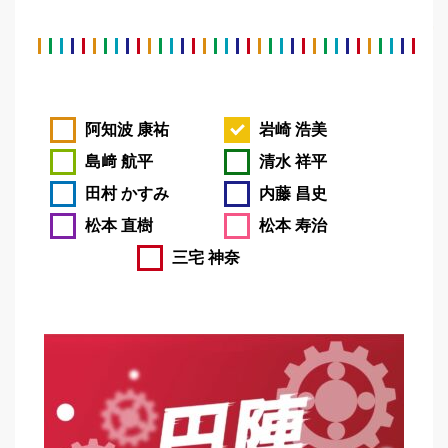
阿知波 康祐
岩崎 浩美
島﨑 航平
清水 祥平
田村 かすみ
内藤 昌史
松本 直樹
松本 寿治
三宅 神奈