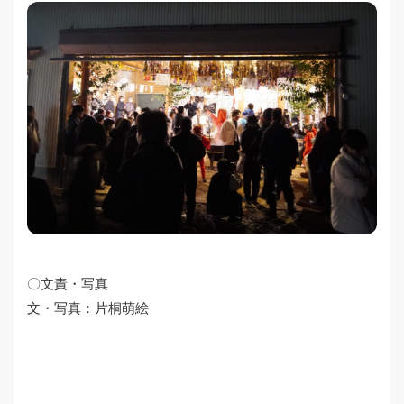
〇文責・写真
文・写真：片桐萌絵